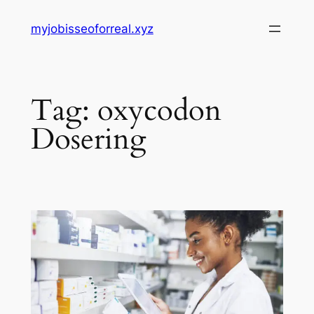
Skip
myjobisseoforreal.xyz
to
content
Tag:
oxycodon
Dosering