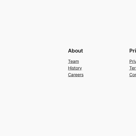
About
Pr
Team
Pri
History
Ter
Careers
Con