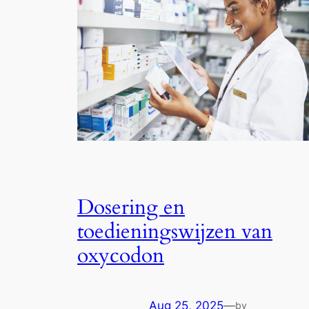
Dosering en
toedieningswijzen van
oxycodon
Aug 25, 2025
—
by