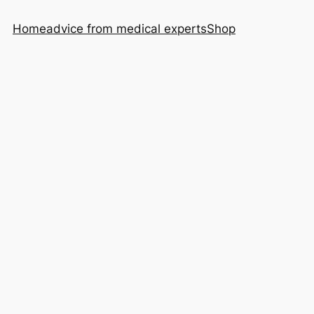
Home
advice from medical experts
Shop