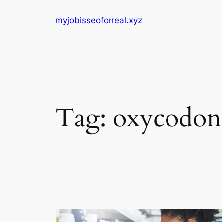
Skip
myjobisseoforreal.xyz
to
content
Tag:
oxycodon 